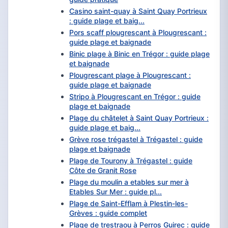
Casino saint-quay à Saint Quay Portrieux
: guide plage et baig...
Pors scaff plougrescant à Plougrescant :
guide plage et baignade
Binic plage à Binic en Trégor : guide plage
et baignade
Plougrescant plage à Plougrescant :
guide plage et baignade
Stripo à Plougrescant en Trégor : guide
plage et baignade
Plage du châtelet à Saint Quay Portrieux :
guide plage et baig...
Grève rose trégastel à Trégastel : guide
plage et baignade
Plage de Tourony à Trégastel : guide
Côte de Granit Rose
Plage du moulin a etables sur mer à
Etables Sur Mer : guide pl...
Plage de Saint-Efflam à Plestin-les-
Grèves : guide complet
Plage de trestraou à Perros Guirec : guide