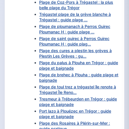
Plage de Coz-Pors à Trégastel : la plus
belle plage du Trégor
Trégastel plage de la grève blanche à
Trégastel : guide plage ...
Plage de ploumanach à Perros Guirec
Ploumanac H : guide plage ...
Plage de saint guirec à Perros Guirec
Ploumanac H : guide plag...
Plage des cures a plestin les grèves à
Plestin Les Grèves : gu...
Plage du palus à Plouha en Trégor : guide
plage et baignade
Plage de brehec à Plouha : guide plage et
baignade
Plage de toul trez a trégastel île renote à
Trégastel Île Reno...
Tresmeur à Trébeurden en Trégor : guide
plage et baignade
Port lazo à Plouézec en Trégor : guide
plage et baignade
Plage des Rosaires à Plérin-sur-Mer :
guide pratique