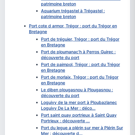
patrimoine breton
Aquarium trégastel à Trégastel :
patrimoine breton
Port cote d armor, Trégor : port du Trégor en
Bretagne
Port de tréguier, Trégor : port du Trégor
en Bretagne
Port de ploumanac'h à Perros Guirec :
découverte du port
Port de paimpol, Trégor : port du Trégor
en Bretagne
Port de morlaix, Trégor : port du Trégor
en Bretagne
Le diben plougasnou à Plougasnou :
découverte du port
Loguivy de la mer port à Ploubazlanec
Loguivy De La Mer : déco...
Port saint quay portrieux à Saint Quay
Portrieux : découverte ...
Port du legue a plérin sur mer à Plérin Sur
Mer : découverte d...