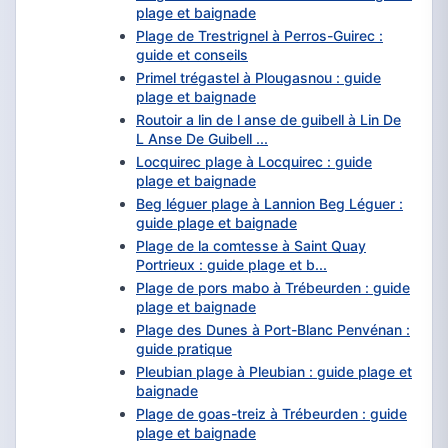
plage et baignade
Plage de Trestrignel à Perros-Guirec :
guide et conseils
Primel trégastel à Plougasnou : guide
plage et baignade
Routoir a lin de l anse de guibell à Lin De
L Anse De Guibell ...
Locquirec plage à Locquirec : guide
plage et baignade
Beg léguer plage à Lannion Beg Léguer :
guide plage et baignade
Plage de la comtesse à Saint Quay
Portrieux : guide plage et b...
Plage de pors mabo à Trébeurden : guide
plage et baignade
Plage des Dunes à Port-Blanc Penvénan :
guide pratique
Pleubian plage à Pleubian : guide plage et
baignade
Plage de goas-treiz à Trébeurden : guide
plage et baignade