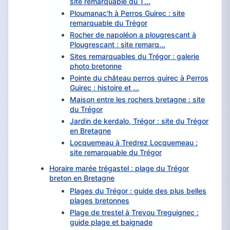
site remarquable du T...
Ploumanac'h à Perros Guirec : site
remarquable du Trégor
Rocher de napoléon a plougrescant à
Plougrescant : site remarq...
Sites remarquables du Trégor : galerie
photo bretonne
Pointe du château perros guirec à Perros
Guirec : histoire et ...
Maison entre les rochers bretagne : site
du Trégor
Jardin de kerdalo, Trégor : site du Trégor
en Bretagne
Locquemeau à Tredrez Locquemeau :
site remarquable du Trégor
Horaire marée trégastel : plage du Trégor
breton en Bretagne
Plages du Trégor : guide des plus belles
plages bretonnes
Plage de trestel à Trevou Treguignec :
guide plage et baignade