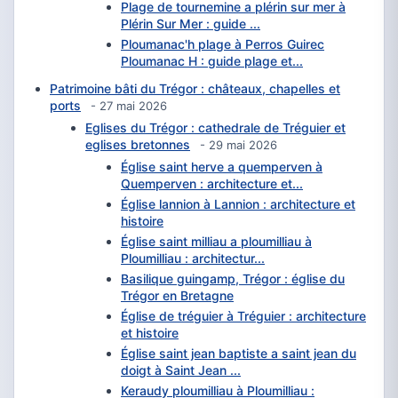
Plage de tournemine a plérin sur mer à
Plérin Sur Mer : guide ...
Ploumanac'h plage à Perros Guirec
Ploumanac H : guide plage et...
Patrimoine bâti du Trégor : châteaux, chapelles et
ports
- 27 mai 2026
Eglises du Trégor : cathedrale de Tréguier et
eglises bretonnes
- 29 mai 2026
Église saint herve a quemperven à
Quemperven : architecture et...
Église lannion à Lannion : architecture et
histoire
Église saint milliau a ploumilliau à
Ploumilliau : architectur...
Basilique guingamp, Trégor : église du
Trégor en Bretagne
Église de tréguier à Tréguier : architecture
et histoire
Église saint jean baptiste a saint jean du
doigt à Saint Jean ...
Keraudy ploumilliau à Ploumilliau :