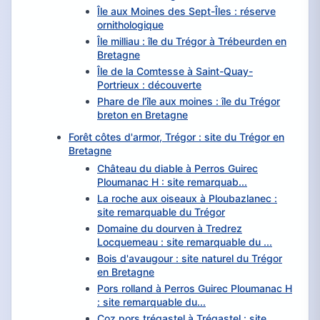
Île aux Moines des Sept-Îles : réserve
ornithologique
Île milliau : île du Trégor à Trébeurden en
Bretagne
Île de la Comtesse à Saint-Quay-
Portrieux : découverte
Phare de l'île aux moines : île du Trégor
breton en Bretagne
Forêt côtes d'armor, Trégor : site du Trégor en
Bretagne
Château du diable à Perros Guirec
Ploumanac H : site remarquab...
La roche aux oiseaux à Ploubazlanec :
site remarquable du Trégor
Domaine du dourven à Tredrez
Locquemeau : site remarquable du ...
Bois d'avaugour : site naturel du Trégor
en Bretagne
Pors rolland à Perros Guirec Ploumanac H
: site remarquable du...
Coz pors trégastel à Trégastel : site