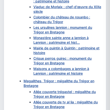
: patrimoine et histoire
Viaduc de Morlaix : chef-d'œuvre du XIXe
siècle
Colombier du château de rosanbo :
château du Trégor
Les ursulines lannion : monument du
Trégor en Bretagne
Monastère sainte anne a lannion à
Lannion : patrimoine et hist...
Mairie de quintin à Quintin : patrimoine et
histoire
Crique perros guirec : monument du
Trégor en Bretagne
Maisons a colombages a lannion à
Lannion : patrimoine et histoire
Megalithes, Trégor : mégalithe du Trégor en
Bretagne
Allée couverte trégastel : mégalithe du
Trégor en Bretagne
Allée couverte de ty al lia : mégalithe du
Trégor en Bretagne