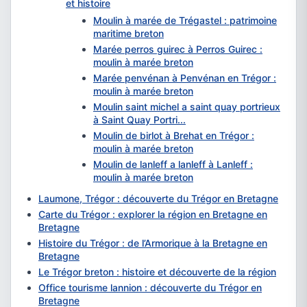
et histoire
Moulin à marée de Trégastel : patrimoine
maritime breton
Marée perros guirec à Perros Guirec :
moulin à marée breton
Marée penvénan à Penvénan en Trégor :
moulin à marée breton
Moulin saint michel a saint quay portrieux
à Saint Quay Portri...
Moulin de birlot à Brehat en Trégor :
moulin à marée breton
Moulin de lanleff a lanleff à Lanleff :
moulin à marée breton
Laumone, Trégor : découverte du Trégor en Bretagne
Carte du Trégor : explorer la région en Bretagne en
Bretagne
Histoire du Trégor : de l’Armorique à la Bretagne en
Bretagne
Le Trégor breton : histoire et découverte de la région
Office tourisme lannion : découverte du Trégor en
Bretagne