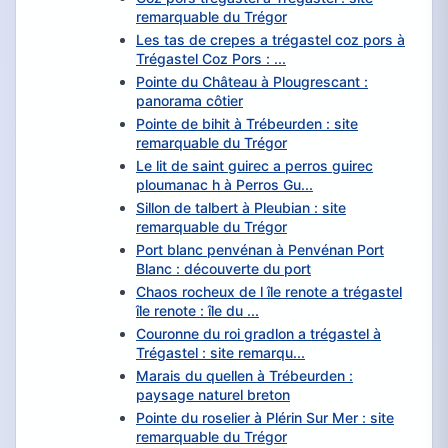
remarquable du Trégor
Les tas de crepes a trégastel coz pors à
Trégastel Coz Pors : ...
Pointe du Château à Plougrescant :
panorama côtier
Pointe de bihit à Trébeurden : site
remarquable du Trégor
Le lit de saint guirec a perros guirec
ploumanac h à Perros Gu...
Sillon de talbert à Pleubian : site
remarquable du Trégor
Port blanc penvénan à Penvénan Port
Blanc : découverte du port
Chaos rocheux de l île renote a trégastel
île renote : île du ...
Couronne du roi gradlon a trégastel à
Trégastel : site remarqu...
Marais du quellen à Trébeurden :
paysage naturel breton
Pointe du roselier à Plérin Sur Mer : site
remarquable du Trégor