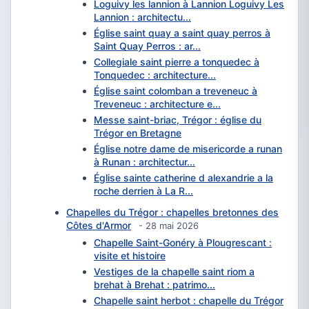
Loguivy les lannion à Lannion Loguivy Les
Lannion : architectu...
Église saint quay a saint quay perros à
Saint Quay Perros : ar...
Collegiale saint pierre a tonquedec à
Tonquedec : architecture...
Église saint colomban a treveneuc à
Treveneuc : architecture e...
Messe saint-briac, Trégor : église du
Trégor en Bretagne
Église notre dame de misericorde a runan
à Runan : architectur...
Église sainte catherine d alexandrie a la
roche derrien à La R...
Chapelles du Trégor : chapelles bretonnes des
Côtes d'Armor
- 28 mai 2026
Chapelle Saint-Gonéry à Plougrescant :
visite et histoire
Vestiges de la chapelle saint riom a
brehat à Brehat : patrimo...
Chapelle saint herbot : chapelle du Trégor