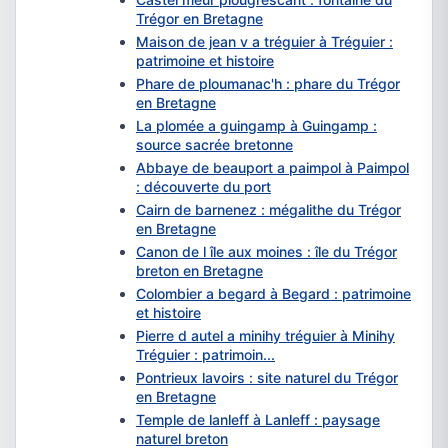
Trégor en Bretagne
Maison de jean v a tréguier à Tréguier :
patrimoine et histoire
Phare de ploumanac'h : phare du Trégor
en Bretagne
La plomée a guingamp à Guingamp :
source sacrée bretonne
Abbaye de beauport a paimpol à Paimpol
: découverte du port
Cairn de barnenez : mégalithe du Trégor
en Bretagne
Canon de l île aux moines : île du Trégor
breton en Bretagne
Colombier a begard à Begard : patrimoine
et histoire
Pierre d autel a minihy tréguier à Minihy
Tréguier : patrimoin...
Pontrieux lavoirs : site naturel du Trégor
en Bretagne
Temple de lanleff à Lanleff : paysage
naturel breton