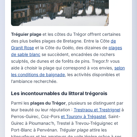
Tréguier plage
et les côtes du Trégor offrent certaines
des plus belles plages de Bretagne. Entre la Côte
de
Granit Rose
et la Côte du Goëlo, des dizaines de
plages
de sable blanc
se succèdent, encadrées de rochers
sculptés, de dunes et de forêts de pins. Tregor.fr vous
aide à choisir la plage qui correspond à vos envies,
selon
les conditions de baignade
, les activités disponibles et
l'ambiance recherchée.
Les incontournables du littoral trégorois
Parmi les
plages du Trégor
, plusieurs se distinguent par
leur beauté ou leur réputation :
Trestraou et Trestrignel
à
Perros-Guirec, Coz-Pors
et Tourony à Trégastel
, Saint-
Guirec à Ploumanac'h, Trestel à Trevou-Tréguignec et
Port-Blanc à Penvénan.
Tréguier plage
attire les
kitesurfeurs et les amateurs de voile légère grâce à ses