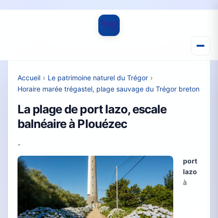
Accueil
›
Le patrimoine naturel du Trégor
›
Horaire marée trégastel, plage sauvage du Trégor breton
La plage de port lazo, escale
balnéaire à Plouézec
-
port
lazo
à