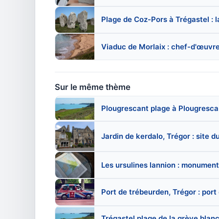
Plage de Coz-Pors à Trégastel : l
Viaduc de Morlaix : chef-d'œuvre
Sur le même thème
Plougrescant plage à Plougrescan
Jardin de kerdalo, Trégor : site 
Les ursulines lannion : monumen
Port de trébeurden, Trégor : por
Trégastel plage de la grève blanch